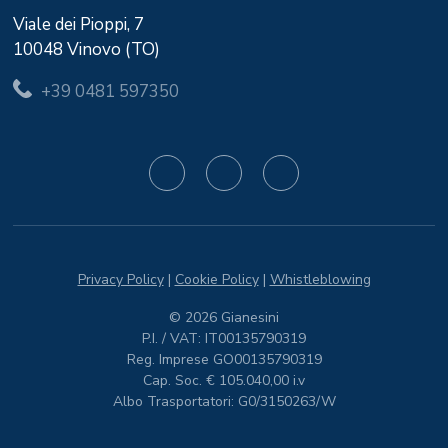
Viale dei Pioppi, 7
10048 Vinovo (TO)
+39 0481 597350
Privacy Policy
|
Cookie Policy
|
Whistleblowing
© 2026 Gianesini
P.I. / VAT: IT00135790319
Reg. Imprese GO00135790319
Cap. Soc. € 105.040,00 i.v
Albo Trasportatori: G0/3150263/W