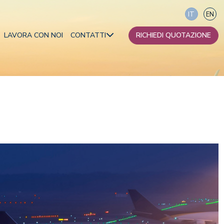
IT
EN
LAVORA CON NOI
CONTATTI
RICHIEDI QUOTAZIONE
I nostri contatti
Diventa partner
ca
ania