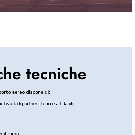
che tecniche
sporto aereo dispone di:
twork di partner storici e affidabili;
;
ral cargo;