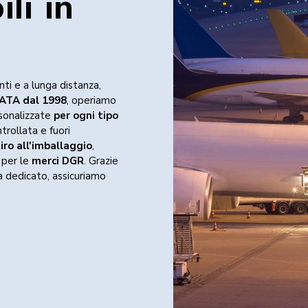
li in
Trasporto a temperatura controllata
Trasporti tra paesi terzi
Trasporto di merci ADR, IMO e DGR
Settori serviti
nti e a lunga distanza,
IATA dal 1998
, operiamo
rsonalizzate
per ogni tipo
trollata e fuori
tiro all'imballaggio
,
 per le
merci DGR
. Grazie
a dedicato, assicuriamo