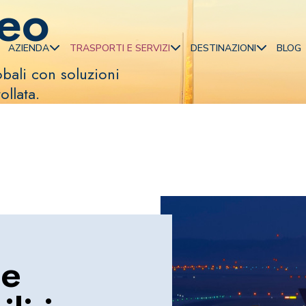
reo
AZIENDA
TRASPORTI E SERVIZI
DESTINAZIONI
BLOG
bali con soluzioni
ollata.
Tutti i Trasporti e Servizi
Chi siamo
Tutte le destinazioni
100 anni di eccellenza
Europa
Trasporti in autocisterne
Americhe
Trasporti a carico completo FTL
Medio Oriente e Afri
Trasporti a carico parziale LTL
Trasporto aereo
Asia Giappone e Oce
Trasporto navale
ee
Servizi doganali
Trasporti fuori sagoma