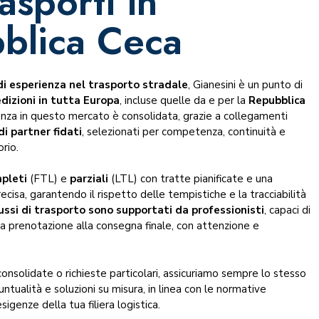
rasporti in
blica Ceca
di esperienza nel trasporto stradale
, Gianesini è un punto di
dizioni in tutta Europa
, incluse quelle da e per la
Repubblica
enza in questo mercato è consolidata, grazie a collegamenti
di partner fidati
, selezionati per competenza, continuità e
orio.
mpleti
(FTL) e
parziali
(LTL) con tratte pianificate e una
cisa, garantendo il rispetto delle tempistiche e la tracciabilità
lussi di trasporto sono supportati da
professionisti
, capaci di
lla prenotazione alla consegna finale, con attenzione e
 consolidate o richieste particolari, assicuriamo sempre lo stesso
untualità e soluzioni su misura, in linea con le normative
sigenze della tua filiera logistica.