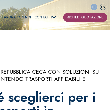
IT
EN
LAVORA CON NOI
CONTATTI
RICHIEDI QUOTAZIONE
I nostri contatti
Diventa partner
ca
 REPUBBLICA CECA CON SOLUZIONI SU
ania
NTENDO TRASPORTI AFFIDABILI E
 sceglierci per i