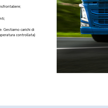
nsfrontaliere;
nti;
e. Gestiamo carichi di
mperatura controllata)
à.