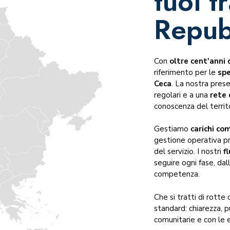
tuoi t
Trasporto a temperatura controllata
Trasporti tra paesi terzi
Repub
Trasporto di merci ADR, IMO e DGR
Settori serviti
Con
oltre cent'anni 
riferimento per le
spe
Ceca
. La nostra pres
regolari e a una
rete 
conoscenza del territ
Gestiamo
carichi co
gestione operativa pre
del servizio. I nostri
f
seguire ogni fase, da
competenza.
Che si tratti di rotte
standard: chiarezza, p
comunitarie e con le e