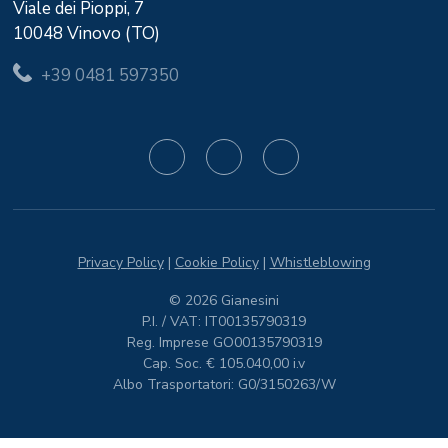
Viale dei Pioppi, 7
10048 Vinovo (TO)
+39 0481 597350
Privacy Policy
|
Cookie Policy
|
Whistleblowing
© 2026 Gianesini
P.I. / VAT: IT00135790319
Reg. Imprese GO00135790319
Cap. Soc. € 105.040,00 i.v
Albo Trasportatori: G0/3150263/W