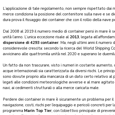
L’applicazione di tale regolamento, non sempre rispettato dai m
merce condiziona la posizione del contenitore sulla nave e se di
dura prova il fissaggio dei container che con il rollio della nave
Dal 2008 al 2019 il numero medio di container persi in mare è s
unità l’anno. L’unica eccezione risale al
2013
, legata all’affond
dispersione di 4293 container
. Ma, negli ultimi anni il numero d
considerevole crescita: secondo la ricerca del World Shipping Co
avvicinano alle quattromila unità nel 2020 e superano le duemil
Un fatto da non trascurare, visto i numeri in costante aumento
acque internazionali sia caratterizzata da diversi rischi. Le princ
sono dovute proprio alla mancanza di un dato certo relativo al pe
legati alle condizioni meteorologiche avverse e al mare agitato 
navi, ai cedimenti strutturali o alla merce caricata male.
Perdere dei container in mare è sicuramente un problema per i
navigazione, costi, rischi per l’equipaggio e pericoli concreti per 
programma
Marin Top Tier
, con l’obiettivo principale di preveni