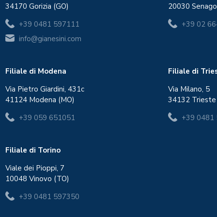
34170 Gorizia (GO)
20030 Senago
+39 0481 597111
+39 02 6
info@gianesini.com
Filiale di Modena
Filiale di Tri
Via Pietro Giardini, 431c
Via Milano, 5
41124 Modena (MO)
34132 Trieste
+39 059 651051
+39 0481
Filiale di Torino
Viale dei Pioppi, 7
10048 Vinovo (TO)
+39 0481 597350