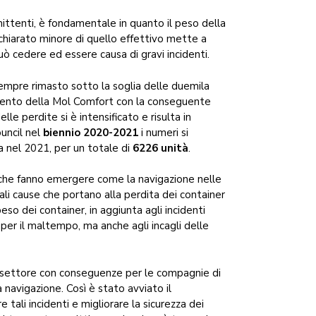
ittenti, è fondamentale in quanto il peso della
chiarato minore di quello effettivo mette a
 può cedere ed essere causa di gravi incidenti.
empre rimasto sotto la soglia delle duemila
amento della Mol Comfort con la conseguente
elle perdite si è intensificato e risulta in
uncil nel
biennio 2020-2021
i numeri si
a nel 2021, per un totale di
6226 unità
.
, che fanno emergere come la navigazione nelle
ipali cause che portano alla perdita dei container
so dei container, in aggiunta agli incidenti
per il maltempo, ma anche agli incagli delle
l settore con conseguenze per le compagnie di
la navigazione. Così è stato avviato il
re tali incidenti e migliorare la sicurezza dei