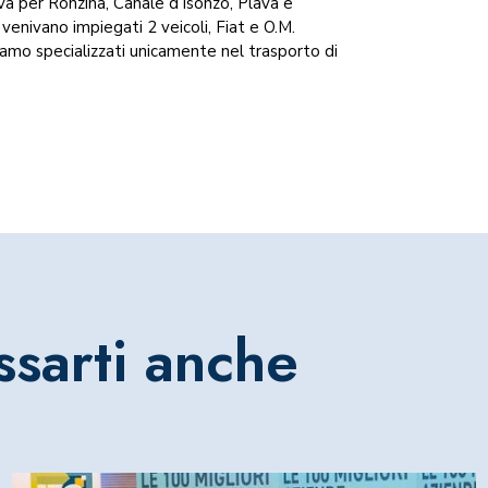
ava per Ronzina, Canale d’Isonzo, Plava e
venivano impiegati 2 veicoli, Fiat e O.M.
amo specializzati unicamente nel trasporto di
ssarti anche