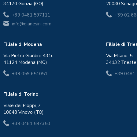
34170 Gorizia (GO)
20030 Senago
+39 0481 597111
+39 02 6
info@gianesini.com
Filiale di Modena
Filiale di Tri
Via Pietro Giardini, 431c
Via Milano, 5
41124 Modena (MO)
34132 Trieste
+39 059 651051
+39 0481
Filiale di Torino
Viale dei Pioppi, 7
10048 Vinovo (TO)
+39 0481 597350