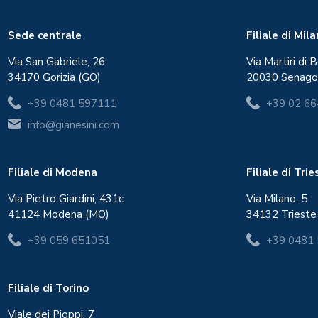
Sede centrale
Filiale di Mil
Via San Gabriele, 26
Via Martiri di B
34170 Gorizia (GO)
20030 Senago
+39 0481 597111
+39 02 6
info@gianesini.com
Filiale di Modena
Filiale di Tri
Via Pietro Giardini, 431c
Via Milano, 5
41124 Modena (MO)
34132 Trieste
+39 059 651051
+39 0481
Filiale di Torino
Viale dei Pioppi, 7