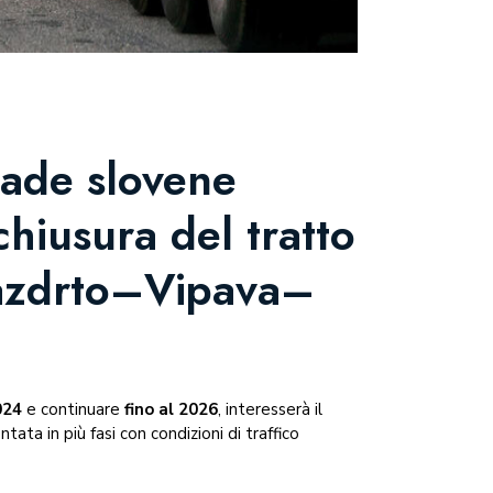
rade slovene
hiusura del tratto
Razdrto–Vipava–
024
e continuare
fino al 2026
, interesserà il
ata in più fasi con condizioni di traffico